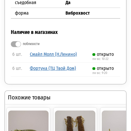
съедобная
Да
форма
Виброхвост
Наличие в магазинах
поблизости
6 шт.
Смайл Молл (Н.Ленино)
открыто
пн-вс: 10-22
6 шт.
Фортуна (ТЦ Твой Дом)
открыто
пн-вс: 9-20
Похожие товары