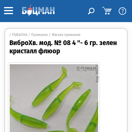
?
РЫБАЛКА
Приманки
Мягкие приманки
ВиброХв. мод. № 08 4 "- 6 гр. зелен
кристалл флюор
361021