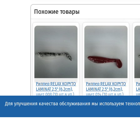
Похожие товары
Риппер RELAX KOPYTO
Риппер RELAX KOPYTO
Р
LAMINAT 2,5" (6,2cm),
LAMINAT 2,5" (6,2cm),
LA
цвет 008 (10 шт.в уп.)
цвет 014 (10 шт.в уп.)
цв
(42954)
(42960)
(4
Для улучшения качества обслуживания мы используем техноло
45.00
45.00
45.
90%
90%
4.50р.
(шт.)
4.50р.
(шт.)
4.