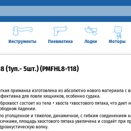
Инструменты
Пневматика
Лодки
Моторы
 (1уп.- 5шт.) (PMFHL8-118)
гкая приманка изготовлена из абсолютно нового материала с 
фективна для ловли хищников, особенно судака.
брохвост
состоит из тела + хвоста +хвостового пятака, что дае
ободном падении.
ло утолщенное и тяжёлое, динамичное, с гибким соединением н
сечками, площадь хвостового пятака увеличена и создаёт при 
дроакустическую волну.