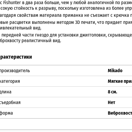
с Fishunter в два раза больше, чем у любой аналогичной по раз
сокую стойкость к разрыву, поскольку изготовлена из более упр
агодаря свойствам материала приманка не съезжает с крючка п
вые расцветки выполнены методом 3D печати, что придает пр
ивлекательный вид.
 передней части гнездо для установки джигголовки, скрывающе
брохвосту реалистичный вид.
арактеристики
производитель
Mikado
категория
Мягкие пр
длина
8 см.
съедобная
Нет
форма
Виброхвос