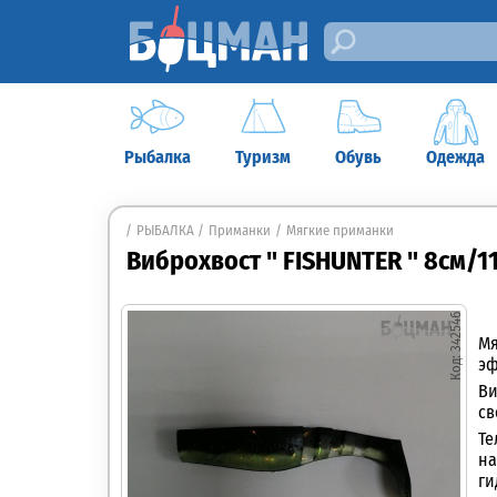
Рыбалка
Туризм
Обувь
Одежда
РЫБАЛКА
Приманки
Мягкие приманки
Виброхвост " FISHUNTER " 8см/118
342546
Мя
эф
Ви
св
Те
на
ги