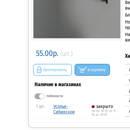
Ве
вы
Бл
Но
пр
На
ви
55.00р.
(шт.)
Х
бронировать
в корзину
Наличие в магазинах
поблизости
1 шт.
Усолье-
закрыто
Сибирское
пн-пт: 10-19, сб: 9-
19, вс: 10-19