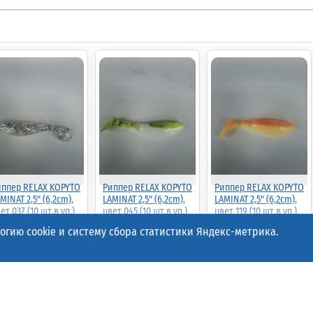
иппер RELAX KOPYTO
Риппер RELAX KOPYTO
Риппер RELAX KOPYTO
MINAT 2,5" (6,2cm),
LAMINAT 2,5" (6,2cm),
LAMINAT 2,5" (6,2cm),
ет 037 (10 шт.в уп.)
цвет 045 (10 шт.в уп.)
цвет 119 (10 шт.в уп.)
2983)
(42991)
(100758)
гию cookie и систему сбора статистики Яндекс-метрика.
00
45.00
45.00
90%
90%
70%
50р.
(шт.)
4.50р.
(шт.)
13.50р.
(шт.)