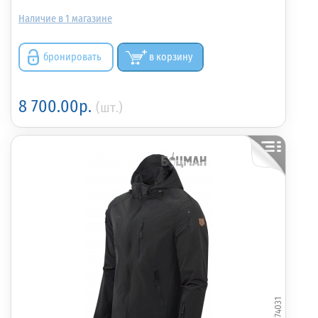
1
бронировать
в корзину
8 700.00р.
(шт.)
374031