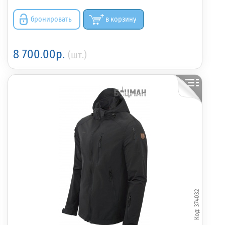
бронировать
в корзину
8 700.00р.
(шт.)
374032