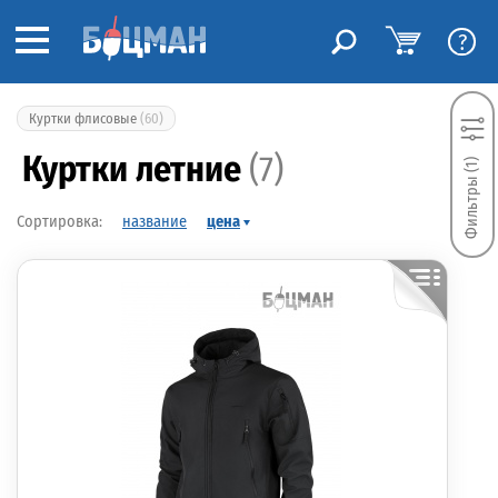
?
Куртки флисовые
(60)
Куртки летние
(7)
Фильтры (1)
название
цена