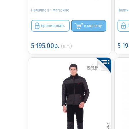
1
бронировать
в корзину
5 195.00р.
5 1
(шт.)
334072