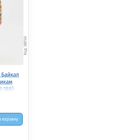
380141
 Байкал
тикам
2-188)
в корзину