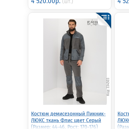
4 520.00р.
4 5
(шт.)
334503
Костюм демисезонный Пикник-
Кост
ЛЮКС ткань Флис цвет Серый
ЛЮКС
(Размер: 44-46, Рост: 170-176)
(Разм