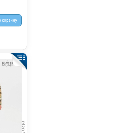
в корзину
380143