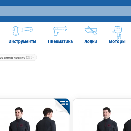
Инструменты
Пневматика
Лодки
Моторы
остюмы летние
(239)