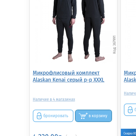
367991
Микрофлисовый комплект
Микр
Alaskan Kenai серый р-р XXXL
Alas
4
бронировать
в корзину
Скидка 8