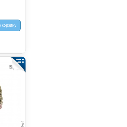
в корзину
380424