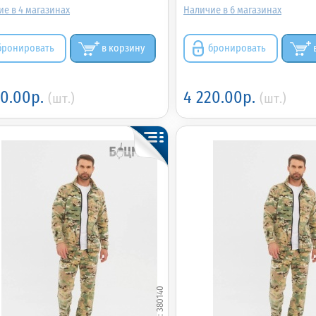
4
6
бронировать
в корзину
бронировать
20.00р.
4 220.00р.
(шт.)
(шт.)
380140