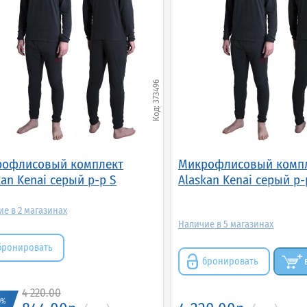
373496
офлисовый комплект
Микрофлисовый комп
kan Kenai серый р-р S
Alaskan Kenai серый р-
2
5
бронировать
бронировать
4 220.00
0%