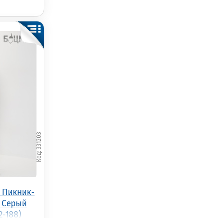
331203
 Пикник-
 Серый
2-188)