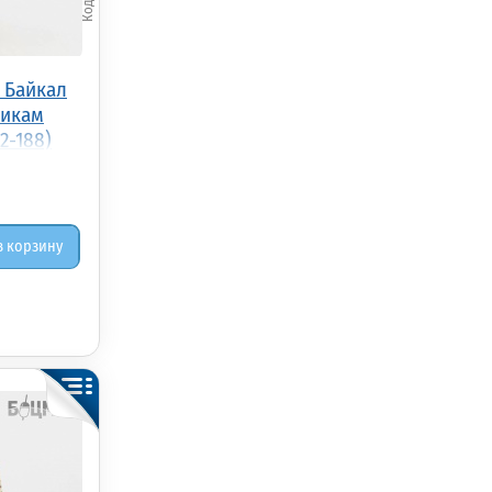
 Байкал
тикам
2-188)
в корзину