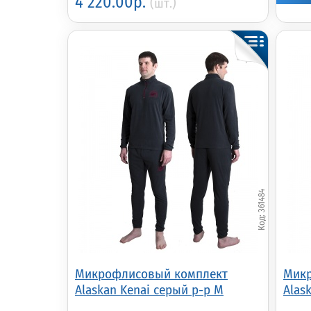
4 220.00р.
(шт.)
361484
Микрофлисовый комплект
Микр
Alaskan Kenai серый р-р M
Alas