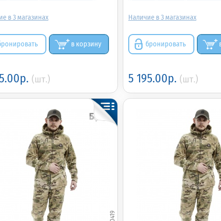
3
3
бронировать
в корзину
бронировать
95.00р.
5 195.00р.
(шт.)
(шт.)
380419