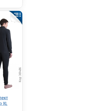
361486
лект
р XL