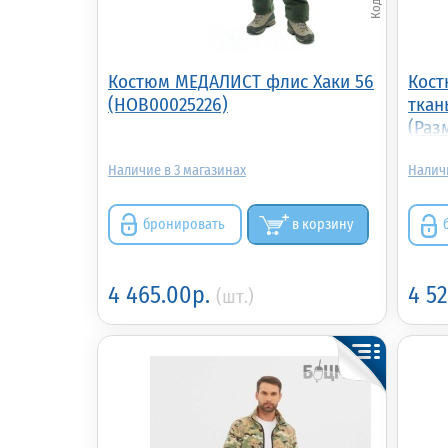
Костюм МЕДАЛИСТ флис Хаки 56
Кост
(НОВ00025226)
ткан
(Разм
3
бронировать
в корзину
4 465.00р.
4 5
(шт.)