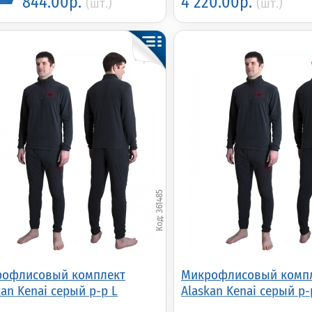
844.00р.
4 220.00р.
(шт.)
(шт.)
361485
офлисовый комплект
Микрофлисовый комп
kan Kenai серый р-р L
Alaskan Kenai серый р-