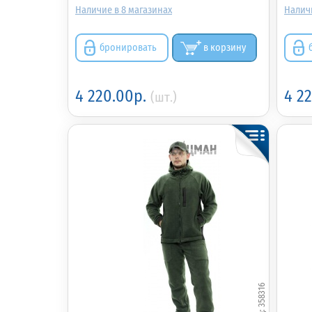
8
бронировать
в корзину
4 220.00р.
4 2
(шт.)
358316