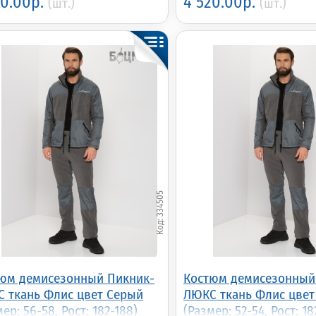
20.00р.
4 520.00р.
(шт.)
(шт.)
334505
юм демисезонный Пикник-
Костюм демисезонный
 ткань Флис цвет Серый
ЛЮКС ткань Флис цвет
ер: 56-58, Рост: 182-188)
(Размер: 52-54, Рост: 18