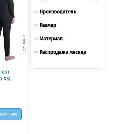
производитель
размер
361487
материал
распродажа месяца
лект
р XXL
в корзину