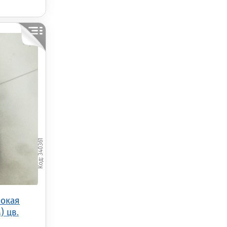
340361
рокая
) цв.