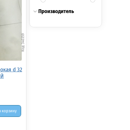
производитель
340359
окая d 32
ЫЙ
в корзину