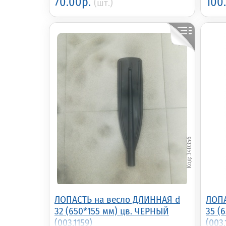
70.00р.
100
(шт.)
340356
ЛОПАСТЬ на весло ДЛИННАЯ d
ЛОПА
32 (650*155 мм) цв. ЧЕРНЫЙ
35 (
(003.1159)
(003.