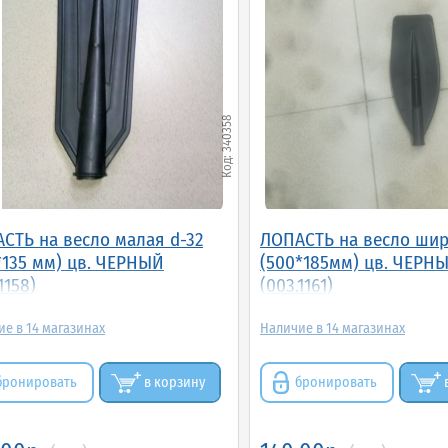
340358
СТЬ на весло малая d-32
ЛОПАСТЬ на весло шир
*135 мм) цв. ЧЕРНЫЙ
(500*185мм) цв. ЧЕРН
1158)
(003.1161)
14
14
бронировать
в корзину
бронировать