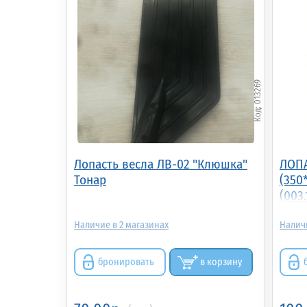
013269
Лопасть весла ЛВ-02 "Клюшка"
ЛОПА
Тонар
(350
(003.
2
бронировать
в корзину