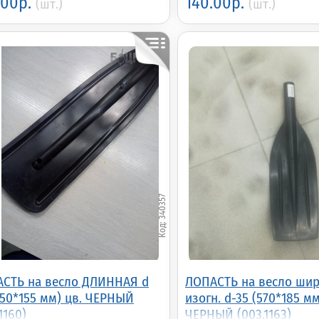
.00р.
140.00р.
(шт.)
(шт.)
340357
СТЬ на весло ДЛИННАЯ d
ЛОПАСТЬ на весло ши
650*155 мм) цв. ЧЕРНЫЙ
изогн. d-35 (570*185 мм
1160)
ЧЕРНЫЙ (003.1163)