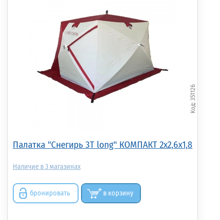
351126
Палатка "Снегирь 3Т long" КОМПАКТ 2x2,6x1,8
3
бронировать
в корзину