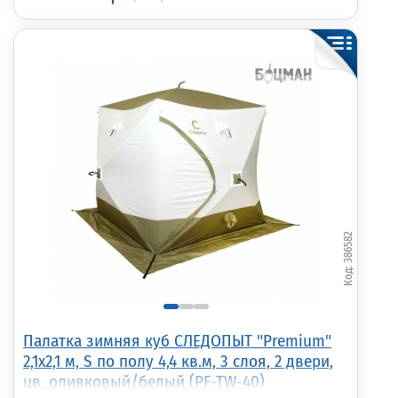
386582
Палатка зимняя куб СЛЕДОПЫТ "Premium"
2,1х2,1 м, S по полу 4,4 кв.м, 3 слоя, 2 двери,
цв. оливковый/белый (PF-TW-40)