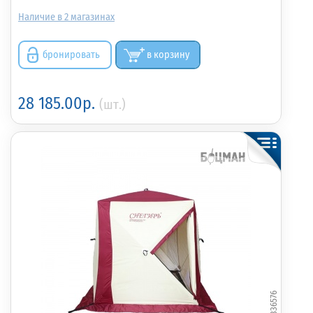
2
бронировать
в корзину
28 185.00р.
(шт.)
336576