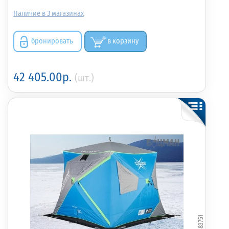
3
бронировать
в корзину
42 405.00р.
(шт.)
383751