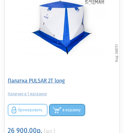
368731
Палатка PULSAR 2T long
1
бронировать
в корзину
26 900.00р.
(шт.)