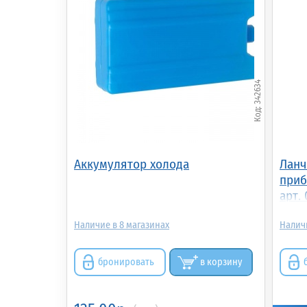
342634
Аккумулятор холода
Ланч
приб
арт.
2000
8
бронировать
в корзину