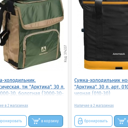
374337
а-холодильник,
Сумка-холодильник но
сическая, тм "Арктика", 30 л,
"Арктика", 30 л, арт. 01
3000-30, болотная (3000-30-
черная (010-30)
2
2
бронировать
в корзину
бронировать