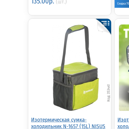
135.00р.
(шт.)
Скидка 7
353441
Изотермическая сумка-
Изот
холодильник N-1657 (15L) NISUS
холо