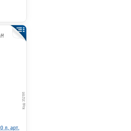
352191
 л, арт.