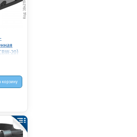
384319
-
енная
CBW-20)
в корзину