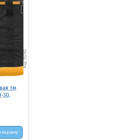
352192
вая тм
0-30,
в корзину