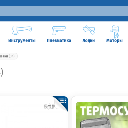
Инструменты
Пневматика
Лодки
Моторы
кзаки
(34)
)