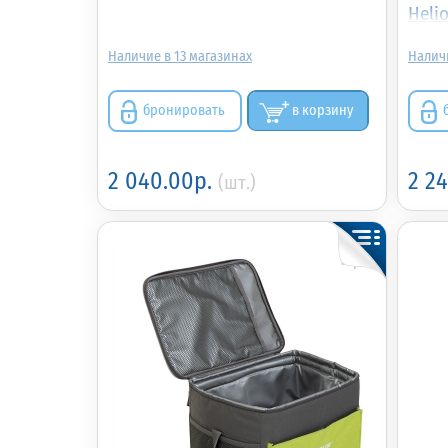
Heli
13
бронировать
в корзину
2 040.00р.
2 2
(шт.)