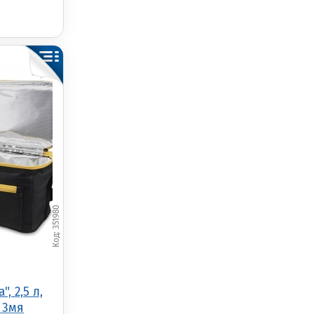
351980
, 2,5 л,
с 3мя