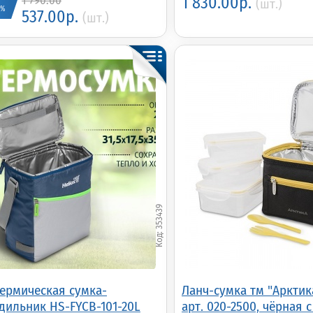
1 790.00
1 830.00р.
(шт.)
0%
537.00р.
(шт.)
353439
ермическая сумка-
Ланч-сумка тм "Арктика"
дильник HS-FYCB-101-20L
арт. 020-2500, чёрная 