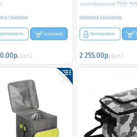
os
контейнерами (020-250
1
3
бронировать
в корзину
бронировать
40.00р.
2 255.00р.
(шт.)
(шт.)