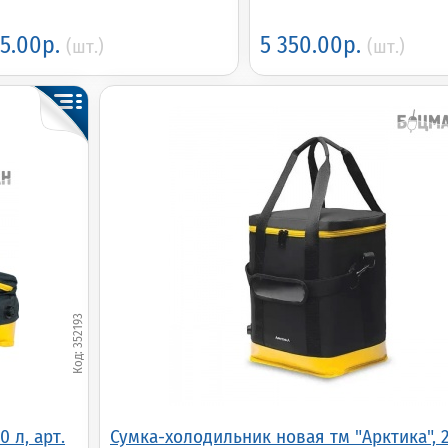
85.00р.
5 350.00р.
(шт.)
(шт.)
352193
 л, арт.
Сумка-холодильник новая тм "Арктика", 20