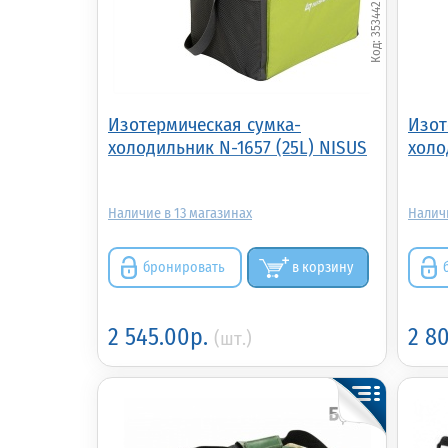
353442
Изотермическая сумка-
Изот
холодильник N-1657 (25L) NISUS
холо
13
бронировать
в корзину
2 545.00р.
2 8
(шт.)