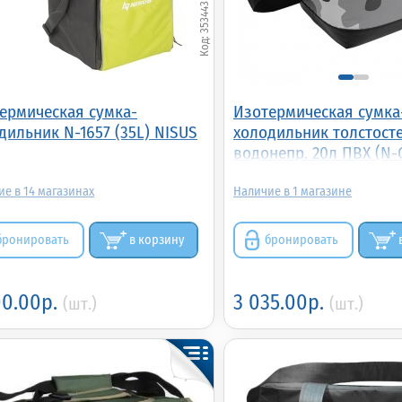
353443
ермическая сумка-
Изотермическая сумка
дильник N-1657 (35L) NISUS
холодильник толстост
водонепр. 20л ПВХ (N-
NISUS (N-CBW-20)
14
1
бронировать
в корзину
бронировать
00.00р.
3 035.00р.
(шт.)
(шт.)