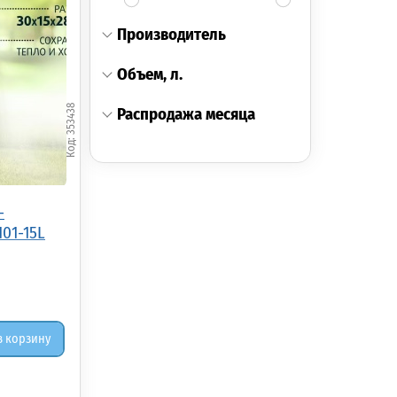
производитель
объем, л.
353438
распродажа месяца
-
01-15L
в корзину