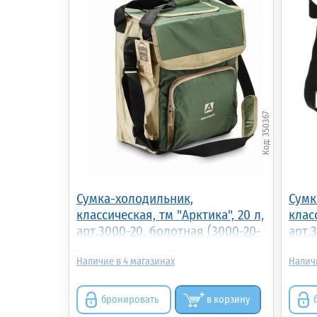
350367
Сумка-холодильник,
Сумк
классическая, тм "Арктика", 20 л,
клас
арт.3000-20, болотная (3000-20-
арт.
GN)
GN)
4
бронировать
в корзину