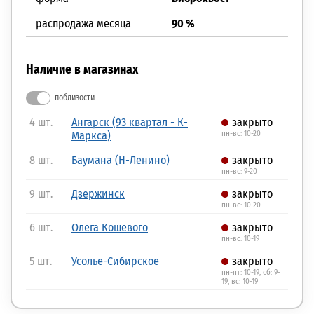
распродажа месяца
90 %
Наличие в магазинах
поблизости
4 шт.
Ангарск (93 квартал - К-
закрыто
Маркса)
пн-вс: 10-20
8 шт.
Баумана (Н-Ленино)
закрыто
пн-вс: 9-20
9 шт.
Дзержинск
закрыто
пн-вс: 10-20
6 шт.
Олега Кошевого
закрыто
пн-вс: 10-19
5 шт.
Усолье-Сибирское
закрыто
пн-пт: 10-19, сб: 9-
19, вс: 10-19