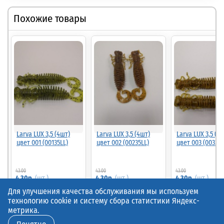
Похожие товары
Larva LUX 3,5 (4шт)
Larva LUX 3,5 (4шт)
Larva LUX 3,5 (4
цвет 001 (00135LL)
цвет 002 (00235LL)
цвет 003 (00335L
43.00
43.00
43.00
90%
90%
4.30р.
(шт.)
4.30р.
(шт.)
4.30р.
(шт.)
Для улучшения качества обслуживания мы используем
технологию cookie и систему сбора статистики Яндекс-
метрика.