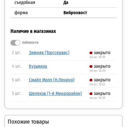
съедобная
Да
форма
Виброхвост
Наличие в магазинах
поблизости
2 шт.
Зимняя (Торгсервис)
закрыто
пн-вс: 10-19
4 шт.
Кузьмиха
закрыто
пн-вс: 10-20
5 шт.
Смайл Молл (Н.Ленино)
закрыто
пн-вс: 10-22
5 шт.
Шелехов (1-й Микрорайон)
закрыто
пн-вс: 10-19
Похожие товары