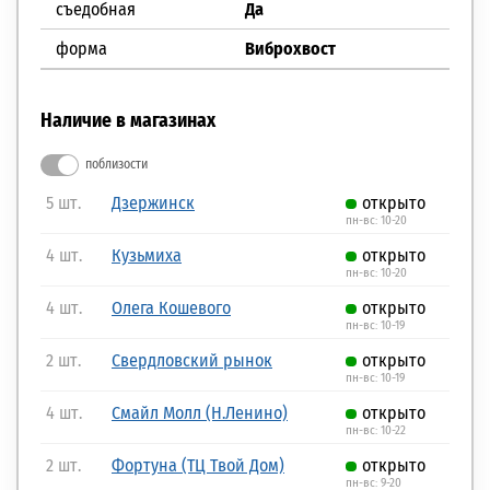
съедобная
Да
форма
Виброхвост
Наличие в магазинах
поблизости
5 шт.
Дзержинск
открыто
пн-вс: 10-20
4 шт.
Кузьмиха
открыто
пн-вс: 10-20
4 шт.
Олега Кошевого
открыто
пн-вс: 10-19
2 шт.
Свердловский рынок
открыто
пн-вс: 10-19
4 шт.
Смайл Молл (Н.Ленино)
открыто
пн-вс: 10-22
2 шт.
Фортуна (ТЦ Твой Дом)
открыто
пн-вс: 9-20