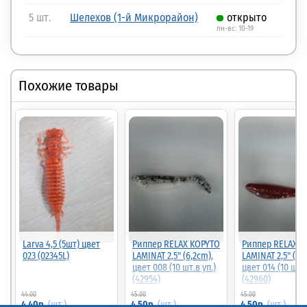
5 шт.
Шелехов (1-й Микрорайон)
открыто
пн-вс: 10-19
Похожие товары
Larva 4,5 (5шт) цвет
Риппер RELAX KOPYTO
Риппер RELAX K
023 (02345L)
LAMINAT 2,5" (6,2cm),
LAMINAT 2,5" (6,
цвет 008 (10 шт.в уп.)
цвет 014 (10 шт.в
(42954)
(42960)
44.00
45.00
45.00
90%
90%
4.40р.
(шт.)
4.50р.
(шт.)
4.50р.
(шт.)