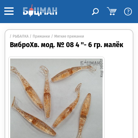
?
РЫБАЛКА
Приманки
Мягкие приманки
ВиброХв. мод. № 08 4 "- 6 гр. малёк
361017