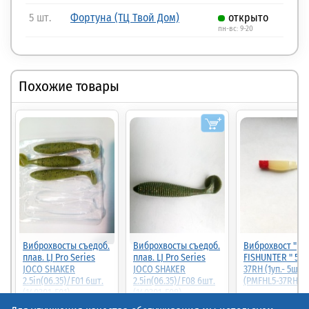
5 шт.
Фортуна (ТЦ Твой Дом)
открыто
пн-вс: 9-20
Похожие товары
Виброхвосты съедоб.
Виброхвосты съедоб.
Виброхвост "
плав. LJ Pro Series
плав. LJ Pro Series
FISHUNTER " 5с
JOCO SHAKER
JOCO SHAKER
37RH (1уп.- 5шт.)
2.5in(06.35)/F01 6шт.
2.5in(06.35)/F08 6шт.
(PMFHL5-37RH)
(140301-F01)
(140301-F08)
37.00
50%
18.50р.
(шт.)
37.00р.
(шт.)
38.00р.
(шт.)