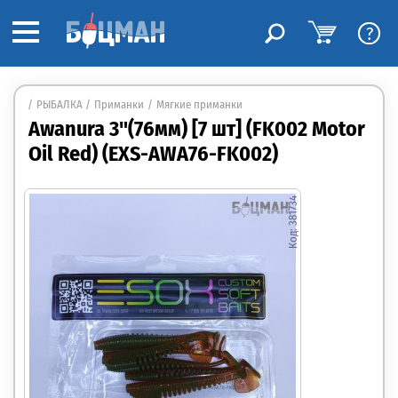
?
РЫБАЛКА
Приманки
Мягкие приманки
Awanura 3"(76мм) [7 шт] (FK002 Motor
Oil Red) (EXS-AWA76-FK002)
381734