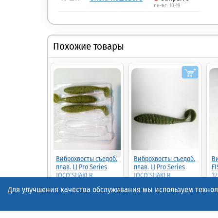
пн-вс: 10-19
Похожие товары
Виброхвосты съедоб.
Виброхвосты съедоб.
Ви
плав. LJ Pro Series
плав. LJ Pro Series
FI
JOCO SHAKER
JOCO SHAKER
37
2.5in(06.35)/F01 6шт.
2.5in(06.35)/F08 6шт.
(P
Для улучшения качества обслуживания мы используем техноло
(140301-F01)
(140301-F08)
37.00
50%
18.50р.
(шт.)
37.00р.
(шт.)
38