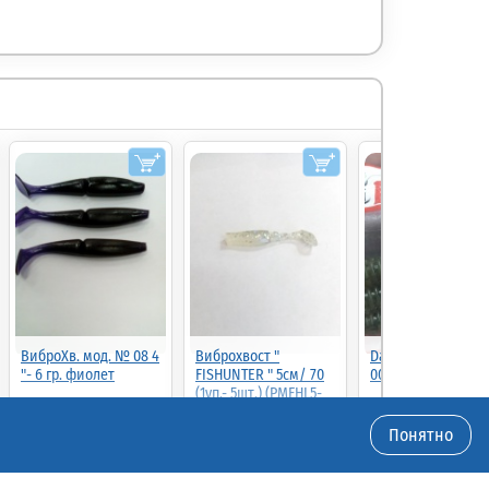
ВиброХв. мод. № 08 4
Виброхвост "
Dagger 4 (5шт) цве
"- 6 гр. фиолет
FISHUNTER " 5см/ 70
001 (00140D)
(1уп.- 5шт.) (PMFHL5-
70)
Понятно
40.00
38.00р.
(шт.)
40.00р.
(шт.)
4.00р.
(шт.)