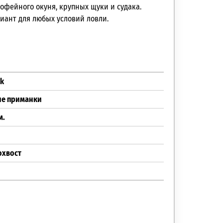
рофейного окуня, крупных щуки и судака.
иант для любых условий ловли.
ik
ие приманки
м.
охвост