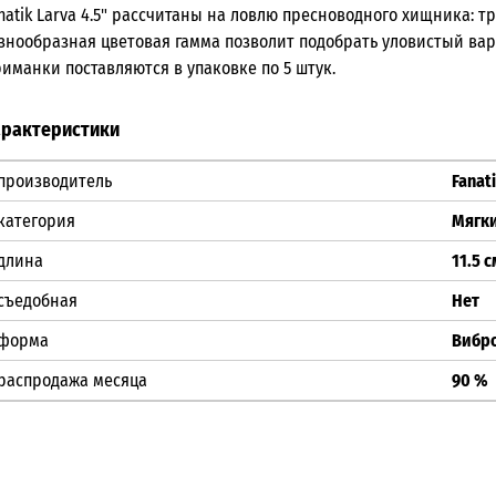
natik Larva 4.5" рассчитаны на ловлю пресноводного хищника: т
знообразная цветовая гамма позволит подобрать уловистый вар
иманки поставляются в упаковке по 5 штук.
арактеристики
производитель
Fanat
категория
Мягк
длина
11.5 с
съедобная
Нет
форма
Вибр
распродажа месяца
90 %