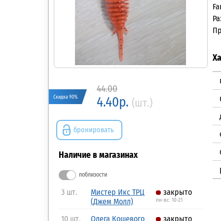
Fa
Ра
Пр
Х
44.00
Скидка 90%
4.40р.
(шт.)
бронировать
Наличие в магазинах
поблизости
3 шт.
Мистер Икс ТРЦ
закрыто
(Джем Молл)
пн-вс: 10-21
10 шт.
Олега Кошевого
закрыто