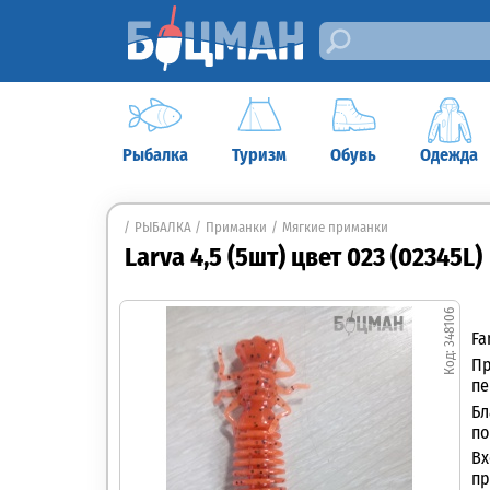
Рыбалка
Туризм
Обувь
Одежда
РЫБАЛКА
Приманки
Мягкие приманки
Larva 4,5 (5шт) цвет 023 (02345L)
348106
Fa
Пр
пе
Бл
по
Вх
пр