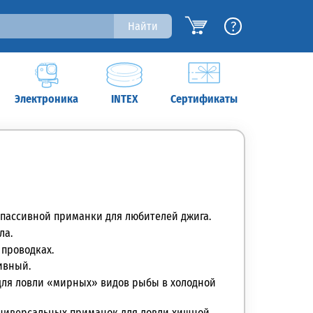
?
Найти
Электроника
INTEX
Сертификаты
 пассивной приманки для любителей джига.
ла.
 проводках.
ивный.
 для ловли «мирных» видов рыбы в холодной
универсальных приманок для ловли хищной