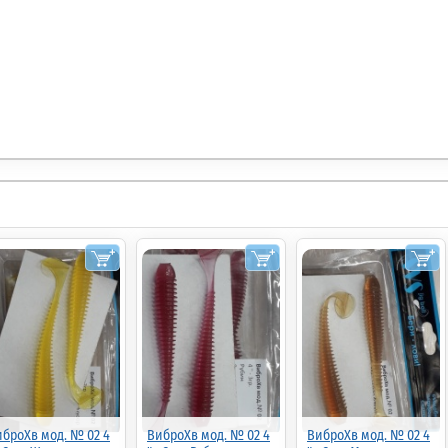
броХв мод. № 02 4
ВиброХв мод. № 02 4
ВиброХв мод. № 02 4