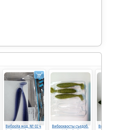
ВиброХв мод. № 02 4
Виброхвосты съедоб.
Виброхвосты съед