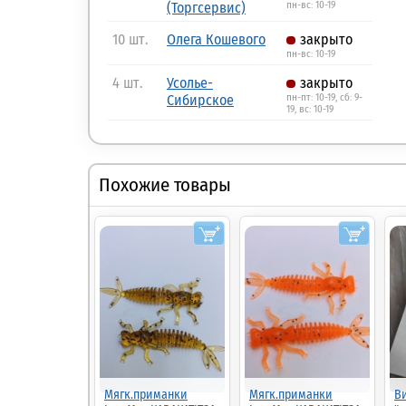
(Торгсервис)
пн-вс: 10-19
10 шт.
Олега Кошевого
закрыто
пн-вс: 10-19
4 шт.
Усолье-
закрыто
Сибирское
пн-пт: 10-19, сб: 9-
19, вс: 10-19
Похожие товары
Мягк.приманки
Мягк.приманки
Ви