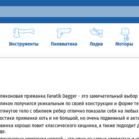
Инструменты
Пневматика
Лодки
Моторы
ликоновая приманка Fanatik Dagger - это замечательный выбор
ликон получился уникальным по своей конструкции
и форме те
тянутое тело с обилием ребер отлично показали себя на любых
остики приманки хоть и не большой, но очень подвижный и акт
винка хорошо ловит классического хищника, а также подходит
де.
ликоновые имитации червей - это одни из самых уловистых и 