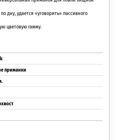
по дну, удается «уговорить» пассивного
ую цветовую гамму.
ik
ие приманки
м.
охвост