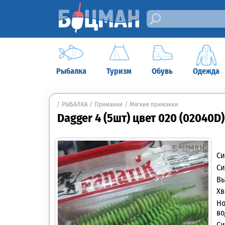
Рыбалка
Туризм
Обувь
Одежда
РЫБАЛКА
Приманки
Мягкие приманки
Dagger 4 (5шт) цвет 020 (02040D)
348086
Си
Си
Вы
Хв
Но
во
Си