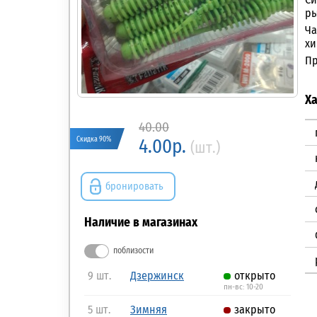
ры
Ча
хи
Пр
Х
40.00
Скидка 90%
4.00р.
(шт.)
бронировать
Наличие в магазинах
поблизости
9 шт.
Дзержинск
открыто
пн-вс: 10-20
5 шт.
Зимняя
закрыто