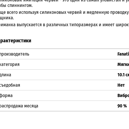
бы спиннингом.
ще всего используя силиконовых червей и медленную проводку 
щника.
иманка выпускается в различных типоразмерах и имеет широк
арактеристики
производитель
Fanat
категория
Мягк
длина
10.1 с
съедобная
Нет
форма
Вибр
распродажа месяца
90 %