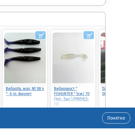
ВиброХв. мод. № 08 4
Виброхвост "
Dagger 4 (5шт) цве
"- 6 гр. фиолет
FISHUNTER " 5см/ 70
001 (00140D)
(1уп.- 5шт.) (PMFHL5-
70)
40.00
38.00р.
(шт.)
40.00р.
(шт.)
4.00р.
(шт.)
Понятно