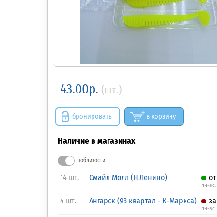
43.00р.
(шт.)
бронировать
в корзину
Наличие в магазинах
поблизости
14 шт.
Смайл Молл (Н.Ленино)
от
пн-вс:
4 шт.
Ангарск (93 квартал - К-Маркса)
за
пн-вс: