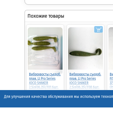
Похожие товары
Виброхвосты съедоб.
Виброхвосты съедоб.
Ви
плав. LJ Pro Series
плав. LJ Pro Series
FI
JOCO SHAKER
JOCO SHAKER
37
2.5in(06.35)/F01 6шт.
2.5in(06.35)/F08 6шт.
(P
(140301-F01)
(140301-F08)
37.00
Для улучшения качества обслуживания мы используем техноло
50%
18.50р.
(шт.)
37.00р.
(шт.)
38