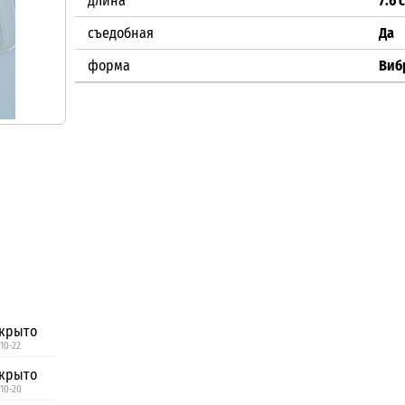
длина
7.6 
съедобная
Да
форма
Виб
крыто
 10-22
крыто
 10-20