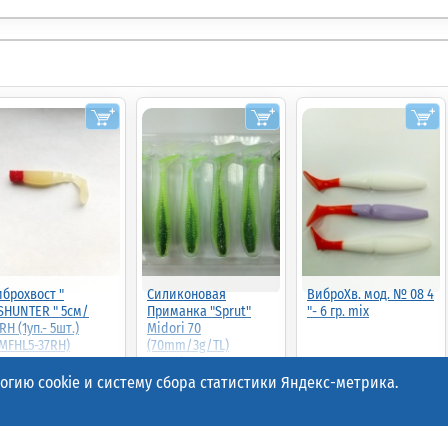
брохвост "
Силиконовая
ВиброХв. мод. № 08 4
SHUNTER " 5см/
Приманка "Sprut"
"- 6 гр. mix
RH (1уп.- 5шт.)
Midori 70
MFHL5-37RH)
(70mm/3g/TL)
1упак*6шт
гию cookie и систему сбора статистики Яндекс-метрика.
.00р.
(шт.)
38.00р.
(шт.)
38.00р.
(шт.)