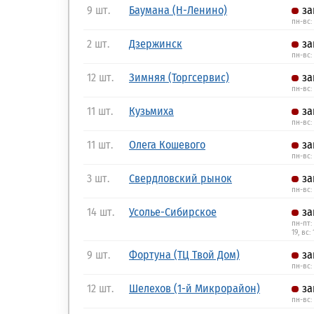
9 шт.
Баумана (Н-Ленино)
за
пн-вс:
2 шт.
Дзержинск
за
пн-вс:
12 шт.
Зимняя (Торгсервис)
за
пн-вс: 
11 шт.
Кузьмиха
за
пн-вс:
11 шт.
Олега Кошевого
за
пн-вс: 
3 шт.
Свердловский рынок
за
пн-вс: 
14 шт.
Усолье-Сибирское
за
пн-пт: 
19, вс: 
9 шт.
Фортуна (ТЦ Твой Дом)
за
пн-вс:
12 шт.
Шелехов (1-й Микрорайон)
за
пн-вс: 