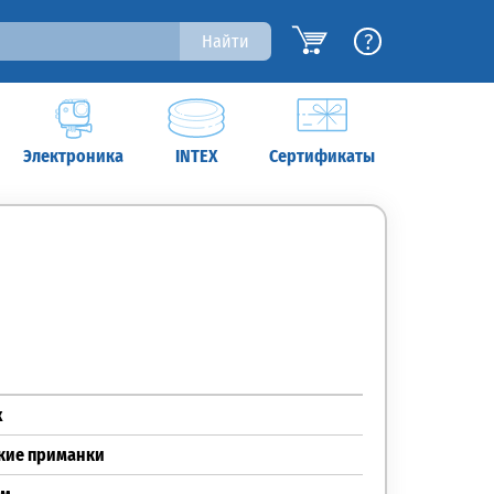
?
Найти
Электроника
INTEX
Сертификаты
x
кие приманки