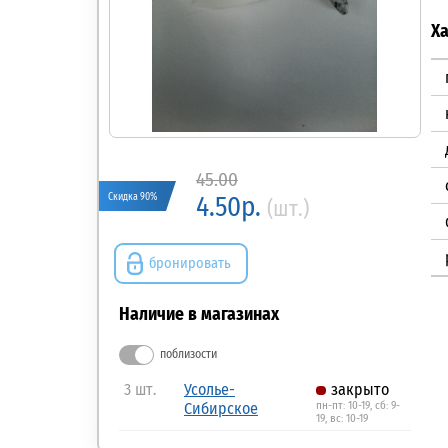
Х
45.00
Скидка 90%
4.50р.
(шт.)
бронировать
Наличие в магазинах
поблизости
3 шт.
Усолье-
закрыто
Сибирское
пн-пт: 10-19, сб: 9-
19, вс: 10-19