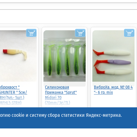
брохвост "
Силиконовая
ВиброХв. мод. № 08 4
SHUNTER " 5см/
Приманка "Sprut"
"- 6 гр. mix
RH (1уп.- 5шт.)
Midori 70
MFHL5-37RH)
(70mm/3g/TL)
1упак*6шт
.00р.
(шт.)
38.00р.
(шт.)
38.00р.
(шт.)
гию cookie и систему сбора статистики Яндекс-метрика.