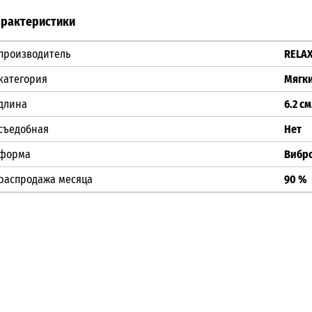
арактеристики
производитель
RELA
категория
Мягк
длина
6.2 см
съедобная
Нет
форма
Вибр
распродажа месяца
90 %