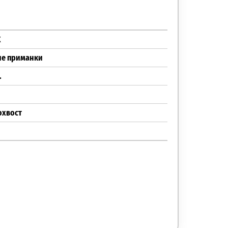
X
ие приманки
.
охвост