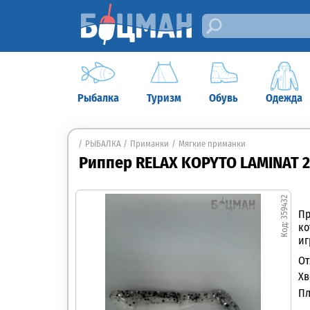
Рыбалка
Туризм
Обувь
Одежда
РЫБАЛКА
Приманки
Мягкие приманки
Риппер RELAX KOPYTO LAMINAT 2,5"
359432
Пр
ко
иг
От
Хв
Пл