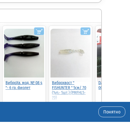
ВиброХв. мод. № 08 4
Виброхвост "
Dagger 4 (5шт) цве
"- 6 гр. фиолет
FISHUNTER " 5см/ 70
001 (00140D)
(1уп.- 5шт.) (PMFHL5-
70)
40.00
38.00р.
(шт.)
40.00р.
(шт.)
4.00р.
(шт.)
Понятно