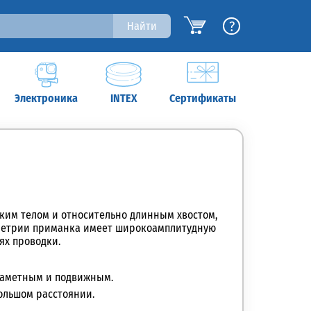
?
Найти
Электроника
INTEX
Сертификаты
оким телом и относительно длинным хвостом,
метрии приманка имеет широкоамплитудную
ях проводки.
е заметным и подвижным.
ольшом расстоянии.