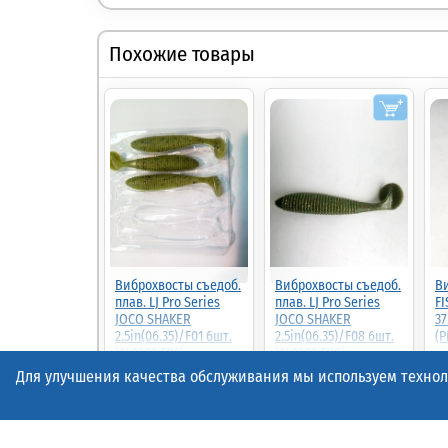
Похожие товары
Виброхвосты съедоб.
Виброхвосты съедоб.
Ви
плав. LJ Pro Series
плав. LJ Pro Series
FI
JOCO SHAKER
JOCO SHAKER
37
2.5in(06.35)/F01 6шт.
2.5in(06.35)/F08 6шт.
(P
(140301-F01)
(140301-F08)
37.00
50%
18.50р.
(шт.)
37.00р.
(шт.)
38
Для улучшения качества обслуживания мы используем техноло