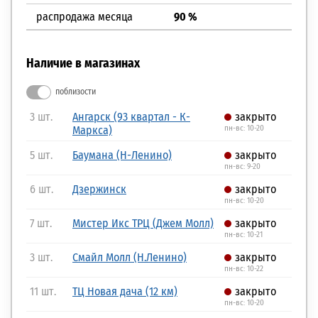
распродажа месяца
90 %
Наличие в магазинах
поблизости
3 шт.
Ангарск (93 квартал - К-
закрыто
Маркса)
пн-вс: 10-20
5 шт.
Баумана (Н-Ленино)
закрыто
пн-вс: 9-20
6 шт.
Дзержинск
закрыто
пн-вс: 10-20
7 шт.
Мистер Икс ТРЦ (Джем Молл)
закрыто
пн-вс: 10-21
3 шт.
Смайл Молл (Н.Ленино)
закрыто
пн-вс: 10-22
11 шт.
ТЦ Новая дача (12 км)
закрыто
пн-вс: 10-20