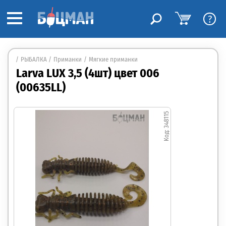
?
РЫБАЛКА
Приманки
Мягкие приманки
Larva LUX 3,5 (4шт) цвет 006
(00635LL)
348115