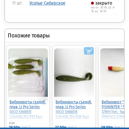
11 шт.
Усолье-Сибирское
закрыто
пн-пт: 10-19, сб: 9-
19, вс: 10-19
Похожие товары
Виброхвосты съедоб.
Виброхвосты съедоб.
Виброхвост "
плав. LJ Pro Series
плав. LJ Pro Series
FISHUNTER " 5с
JOCO SHAKER
JOCO SHAKER
37RH (1уп.- 5шт.)
2.5in(06.35)/F01 6шт.
2.5in(06.35)/F08 6шт.
(PMFHL5-37RH)
(140301-F01)
(140301-F08)
37.00
50%
18.50р.
(шт.)
37.00р.
(шт.)
38.00р.
(шт.)