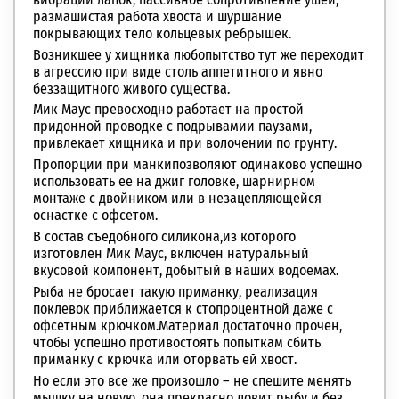
размашистая работа хвоста и шуршание
покрывающих тело кольцевых ребрышек.
Возникшее у хищника любопытство тут же переходит
в агрессию при виде столь аппетитного и явно
беззащитного живого существа.
Мик Маус превосходно работает на простой
придонной проводке с подрывамии паузами,
привлекает хищника и при волочении по грунту.
Пропорции при манкипозволяют одинаково успешно
использовать ее на джиг головке, шарнирном
монтаже с двойником или в незацепляющейся
оснастке с офсетом.
В состав съедобного силикона,из которого
изготовлен Мик Маус, включен натуральный
вкусовой компонент, добытый в наших водоемах.
Рыба не бросает такую приманку, реализация
поклевок приближается к стопроцентной даже с
офсетным крючком.Материал достаточно прочен,
чтобы успешно противостоять попыткам сбить
приманку с крючка или оторвать ей хвост.
Но если это все же произошло – не спешите менять
мышку на новую, она прекрасно ловит рыбу и без