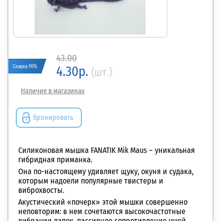
43.00
Скидка 90%
4.30р.
(шт.)
Наличие в магазинах
бронировать
Силиконовая мышка FANATIK Mik Maus – уникальная
гибридная приманка.
Она по-настоящему удивляет щуку, окуня и судака,
которым надоели популярные твистеры
и
виброхвосты.
Акустический «почерк» этой мышки совершенно
неповторим: в нем сочетаются высокочастотные
вибрации лапок, пассивное сопротивление ушей,