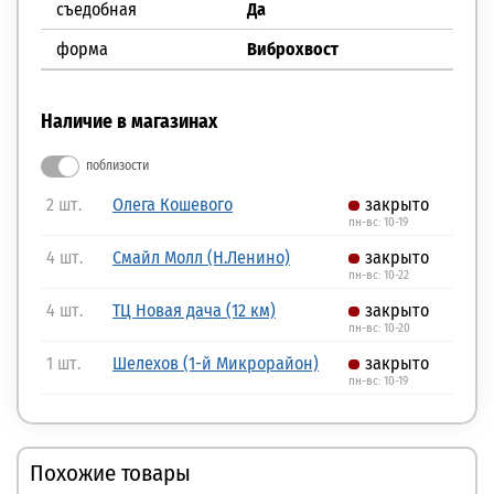
съедобная
Да
форма
Виброхвост
Наличие в магазинах
поблизости
2 шт.
Олега Кошевого
закрыто
пн-вс: 10-19
4 шт.
Смайл Молл (Н.Ленино)
закрыто
пн-вс: 10-22
4 шт.
ТЦ Новая дача (12 км)
закрыто
пн-вс: 10-20
1 шт.
Шелехов (1-й Микрорайон)
закрыто
пн-вс: 10-19
Похожие товары