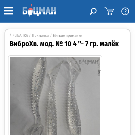
?
РЫБАЛКА
Приманки
Мягкие приманки
ВиброХв. мод. № 10 4 "- 7 гр. малёк
361050