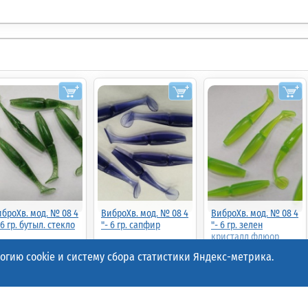
броХв. мод. № 08 4
ВиброХв. мод. № 08 4
ВиброХв. мод. № 08 4
 6 гр. бутыл. стекло
"- 6 гр. сапфир
"- 6 гр. зелен
кристалл флюор
гию cookie и систему сбора статистики Яндекс-метрика.
.00р.
(шт.)
52.00р.
(шт.)
52.00р.
(шт.)