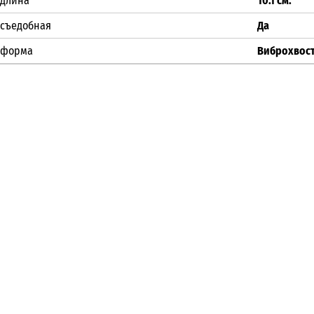
длина
10.1 см.
съедобная
Да
форма
Виброхвос