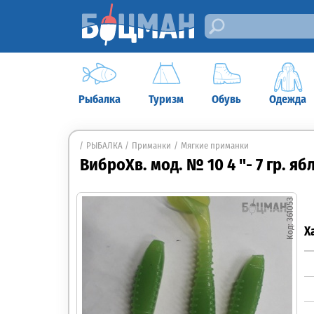
Рыбалка
Туризм
Обувь
Одежда
РЫБАЛКА
Приманки
Мягкие приманки
ВиброХв. мод. № 10 4 "- 7 гр. 
361053
Х