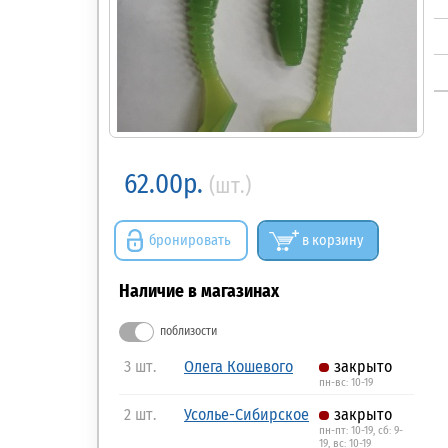
62.00р.
(шт.)
бронировать
в корзину
Наличие в магазинах
поблизости
3 шт.
Олега Кошевого
закрыто
пн-вс: 10-19
2 шт.
Усолье-Сибирское
закрыто
пн-пт: 10-19, сб: 9-
19, вс: 10-19