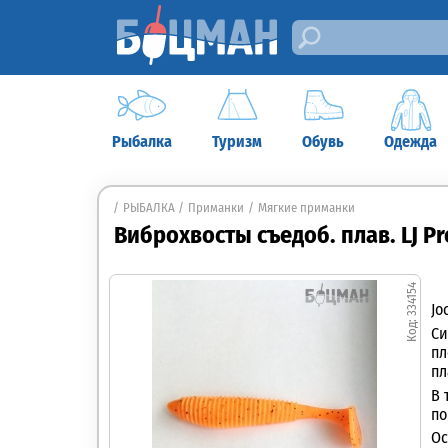
Рыбалка
Туризм
Обувь
Одежда
РЫБАЛКА
Приманки
Мягкие приманки
Виброхвосты съедоб. плав. LJ Pro
334154
Jo
Си
пл
пл
В 
по
Ос