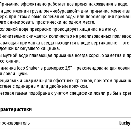
 Приманка эффективно работает все время нахождения в воде.
и достижении грузилом «чебурашкой» дна приманка моменталь
ерх, при этом любые колебания воды или перемещения приманк
лго анимировать практически на одном месте.
холодной воде прекрасно провоцирует хищника на атаку.
 Значительно снижается количество не реализованных поклевок
авающая приманка всегда находится в воде вертикально — это
дсечки клюнувшего хищника.
 В мутной воде плавающая приманка всегда хорошо заметна и 
сстоянии.
иманка Joco Shaker в размерах: 2,5’’ – рекомендована для ловли ок
я ловли щуки.
ециальный «карман» для офсетных крючков, при этом приман
стеме с одинарным или двойным крючком.
етовая гамма подобрана с учетом специфики ловли рыбы в сре
арактеристики
производитель
Lucky