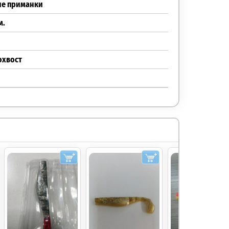
ие приманки
м.
охвост