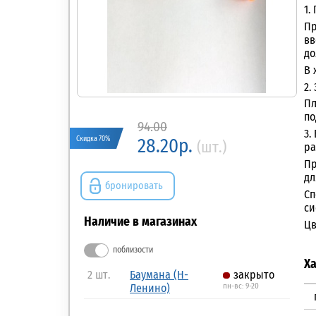
1.
Пр
вв
до
В 
2.
Пл
по
94.00
3.
Скидка 70%
28.20р.
(шт.)
ра
Пр
дл
бронировать
Сп
си
Наличие в магазинах
Цв
поблизости
Х
2 шт.
Баумана (Н-
закрыто
Ленино)
пн-вс: 9-20