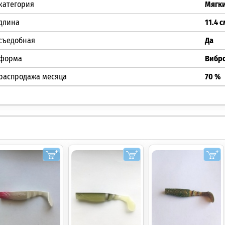
категория
Мягк
длина
11.4 с
съедобная
Да
форма
Вибр
распродажа месяца
70 %