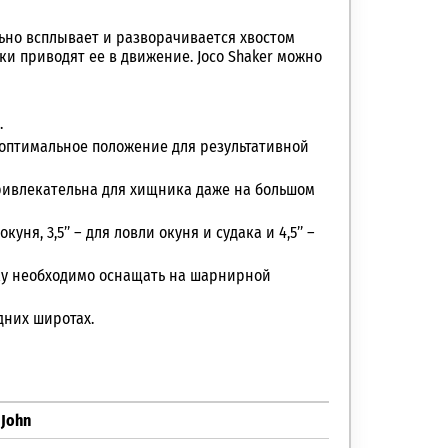
но всплывает и разворачивается хвостом
и приводят ее в движение. Joco Shaker можно
.
 оптимальное положение для результативной
привлекательна для хищника даже на большом
уня, 3,5’’ – для ловли окуня и судака и 4,5’’ –
ку необходимо оснащать на шарнирной
дних широтах.
 John