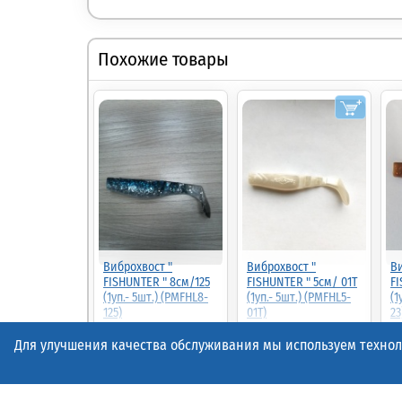
Похожие товары
Виброхвост "
Виброхвост "
Ви
FISHUNTER " 8см/125
FISHUNTER " 5см/ 01T
FI
(1уп.- 5шт.) (PMFHL8-
(1уп.- 5шт.) (PMFHL5-
(1
125)
01T)
23
66.00
Для улучшения качества обслуживания мы используем техноло
90%
6.60р.
(шт.)
67.00р.
(шт.)
67