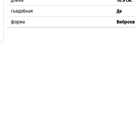
длина
10.9 см.
съедобная
Да
форма
Виброхв