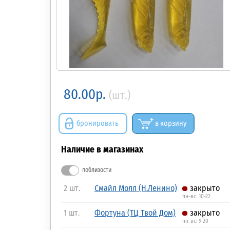
80.00р.
(шт.)
бронировать
в корзину
Наличие в магазинах
поблизости
2 шт.
Смайл Молл (Н.Ленино)
закрыто
пн-вс: 10-22
1 шт.
Фортуна (ТЦ Твой Дом)
закрыто
пн-вс: 9-20