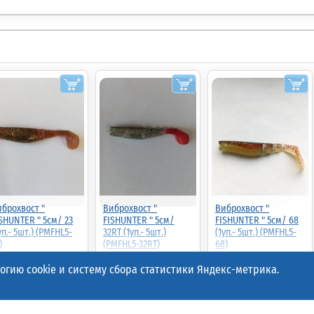
брохвост "
Виброхвост "
Виброхвост "
SHUNTER " 5см/ 23
FISHUNTER " 5см/
FISHUNTER " 5см/ 68
уп.- 5шт.) (PMFHL5-
32RT (1уп.- 5шт.)
(1уп.- 5шт.) (PMFHL5-
)
(PMFHL5-32RT)
68)
гию cookie и систему сбора статистики Яндекс-метрика.
.00р.
(шт.)
67.00р.
(шт.)
67.00р.
(шт.)