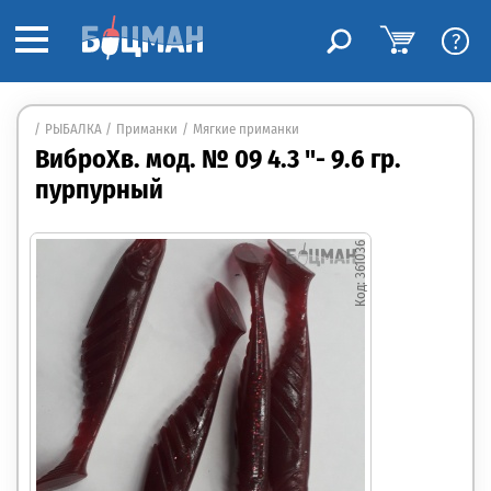
?
РЫБАЛКА
Приманки
Мягкие приманки
ВиброХв. мод. № 09 4.3 "- 9.6 гр.
пурпурный
361036