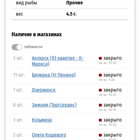
вид рыбы
Прочие
вес
4.5 г.
Наличие в магазинах
поблизости
3 шт.
Ангарск (93 квартал - К-
закрыто
Маркса)
пн-вс: 10-20
11 шт.
Баумана (Н-Ленино)
закрыто
пн-вс: 9-20
7 шт.
Дзержинск
закрыто
пн-вс: 10-20
8 шт.
Зимняя (Торгсервис)
закрыто
пн-вс: 10-19
3 шт.
Кузьмиха
закрыто
пн-вс: 10-20
2 шт.
Олега Кошевого
закрыто
пн-вс: 10-19