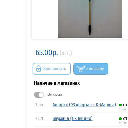
65.00р.
(шт.)
бронировать
в корзину
Наличие в магазинах
поблизости
3 шт.
Ангарск (93 квартал - К-Маркса)
от
пн-вс:
7 шт.
Баумана (Н-Ленино)
от
пн-вс: