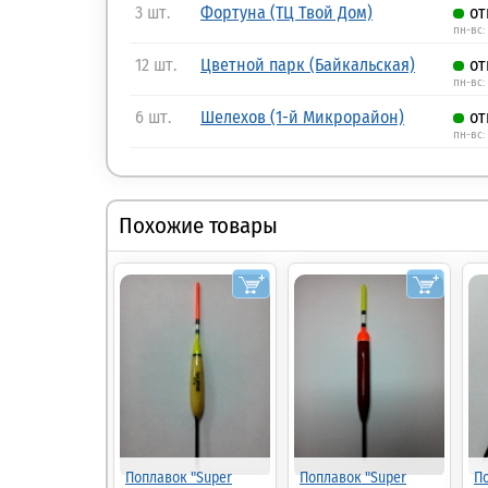
3 шт.
Фортуна (ТЦ Твой Дом)
от
пн-вс:
12 шт.
Цветной парк (Байкальская)
от
пн-вс:
6 шт.
Шелехов (1-й Микрорайон)
от
пн-вс: 
Похожие товары
Поплавок "Super
Поплавок "Super
П