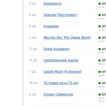
5 шт.
Дзержинск
от
пн-вс:
5 шт.
Зимняя (Торгсервис)
от
пн-вс: 
6 шт.
Кузьмиха
от
пн-вс:
4 шт.
Мистер Икс ТРЦ (Джем Молл)
от
пн-вс: 
11 шт.
Олега Кошевого
от
пн-вс: 
11 шт.
Свердловский рынок
от
пн-вс: 
1 шт.
Смайл Молл (Н.Ленино)
от
пн-вс:
10 шт.
ТЦ Новая дача (12 км)
от
пн-вс:
4 шт.
Усолье-Сибирское
от
пн-пт: 
19, вс: 