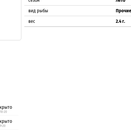
сезон
Лето
вид рыбы
Прочи
вес
2.4 г.
крыто
 10-20
крыто
 9-20