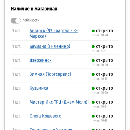
Наличие в магазинах
поблизости
1 шт.
Ангарск (93 квартал - К-
открыто
Маркса)
пн-вс: 10-20
1 шт.
Баумана (Н-Ленино)
открыто
пн-вс: 9-20
1 шт.
Дзержинск
открыто
пн-вс: 10-20
1 шт.
Зимняя (Торгсервис)
открыто
пн-вс: 10-19
1 шт.
Кузьмиха
открыто
пн-вс: 10-20
1 шт.
Мистер Икс ТРЦ (Джем Молл)
открыто
пн-вс: 10-21
1 шт.
Олега Кошевого
открыто
пн-вс: 10-19
1 шт.
Свердловский рынок
открыто