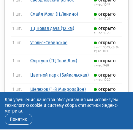
пн-вс: 10-19
1 шт.
Смайл Молл (Н.Ленино)
открыто
пн-вс: 10-22
1 шт.
ТЦ Новая дача (12 км)
открыто
пн-вс: 10-20
1 шт.
Усолье-Сибирское
открыто
пн-пт: 10-19, сб: 9-
19, вс: 10-19
1 шт.
Фортуна (ТЦ Твой Дом)
открыто
пн-вс: 9-20
1 шт.
Цветной парк (Байкальская)
открыто
пн-вс: 10-20
1 шт.
Шелехов (1-й Микрорайон)
открыто
пн-вс: 10-19
Для улучшения качества обслуживания мы используем
технологию cookie и систему сбора статистики Яндекс-
метрика.
Понятно