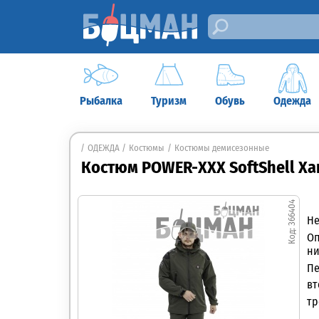
Рыбалка
Туризм
Обувь
Одежда
ОДЕЖДА
Костюмы
Костюмы демисезонные
Костюм POWER-ХХХ SoftShell Ха
366404
Не
Оп
ни
Пе
вт
тр