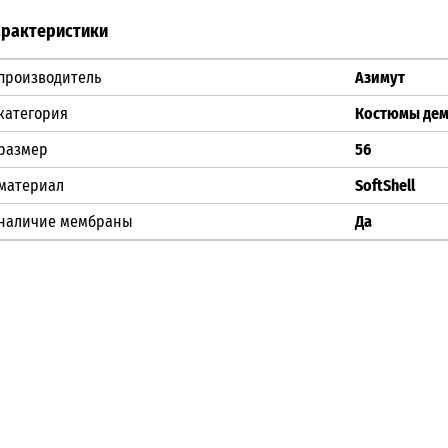
арактеристики
производитель
Азимут
категория
Костюмы де
размер
56
материал
SoftShell
наличие мембраны
Да