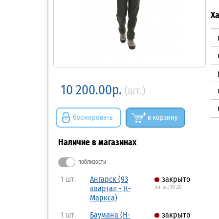
Х
10 200.00р.
(шт.)
бронировать
в корзину
Наличие в магазинах
поблизости
1 шт.
Ангарск (93
закрыто
квартал - К-
пн-вс: 10-20
Маркса)
1 шт.
Баумана (Н-
закрыто