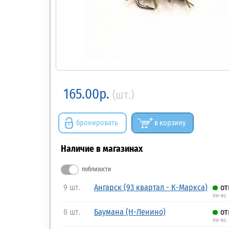
165.00р.
(шт.)
бронировать
в корзину
Наличие в магазинах
поблизости
9 шт.
Ангарск (93 квартал - К-Маркса)
от
пн-вс:
8 шт.
Баумана (Н-Ленино)
от
пн-вс: