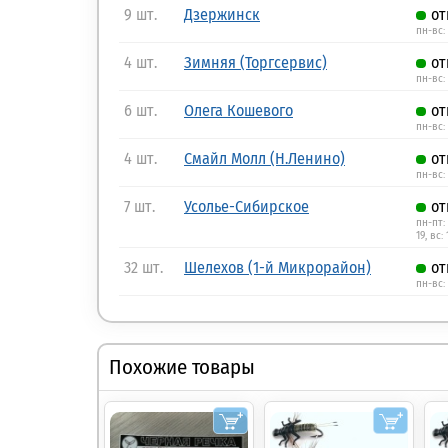
9 шт.
Дзержинск
от
пн-вс:
4 шт.
Зимняя (Торгсервис)
от
пн-вс: 
6 шт.
Олега Кошевого
от
пн-вс: 
4 шт.
Смайл Молл (Н.Ленино)
от
пн-вс:
7 шт.
Усолье-Сибирское
от
пн-пт: 
19, вс: 
32 шт.
Шелехов (1-й Микрорайон)
от
пн-вс: 
Похожие товары