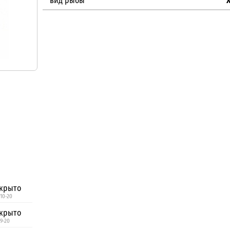
вид рыбы
крыто
 10-20
крыто
 9-20