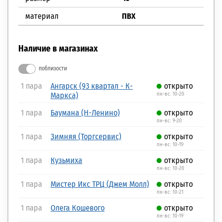
материал
ПВХ
Наличие в магазинах
поблизости
1 пара
Ангарск (93 квартал - К-
открыто
Маркса)
пн-вс: 10-20
1 пара
Баумана (Н-Ленино)
открыто
пн-вс: 9-20
1 пара
Зимняя (Торгсервис)
открыто
пн-вс: 10-19
1 пара
Кузьмиха
открыто
пн-вс: 10-20
1 пара
Мистер Икс ТРЦ (Джем Молл)
открыто
пн-вс: 10-21
1 пара
Олега Кошевого
открыто
пн-вс: 10-19