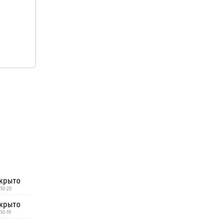
крыто
 10-20
крыто
10-19