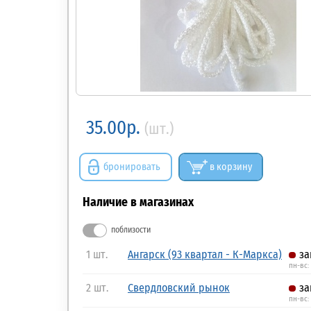
35.00р.
(шт.)
бронировать
в корзину
Наличие в магазинах
поблизости
1 шт.
Ангарск (93 квартал - К-Маркса)
за
пн-вс:
2 шт.
Свердловский рынок
за
пн-вс: 