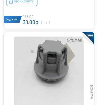
бронировать
165.00
Скидка 80%
33.00р.
(шт.)
346052