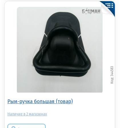
344583
Рым-ручка большая (товар)
2