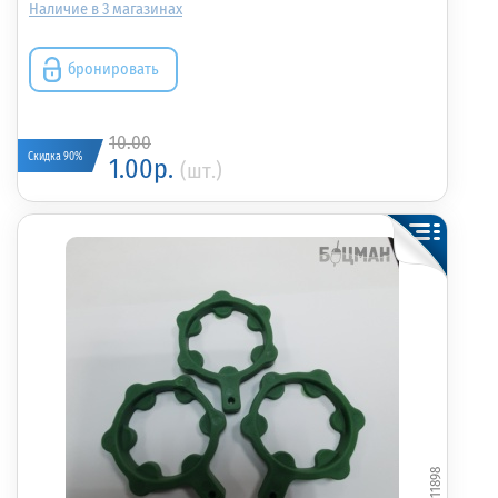
3
бронировать
10.00
Скидка 90%
1.00р.
(шт.)
011898