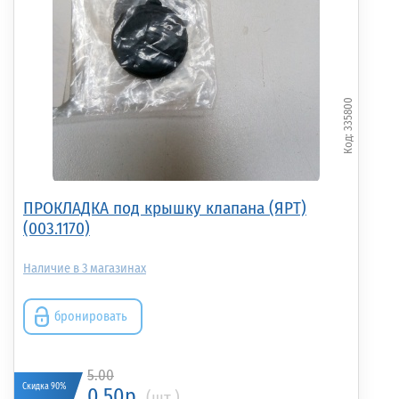
Ремкомплект
Ремкомплект серый
Ремкомплект П
зеленый NEW (C1-05-
NEW (C1-05-071)
Тонар
071)
335800
490.00р.
(шт.)
490.00р.
(шт.)
210.00р.
(шт.)
ПРОКЛАДКА под крышку клапана (ЯРТ)
(003.1170)
3
бронировать
5.00
Скидка 90%
0.50р.
(шт.)