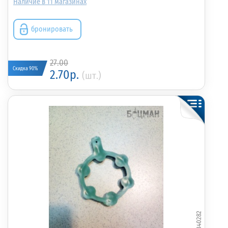
11
бронировать
27.00
Скидка 90%
2.70р.
(шт.)
340282