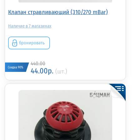
Клапан стравливающий (310/270 mBar)
7
бронировать
440.00
Скидка 90%
44.00р.
(шт.)