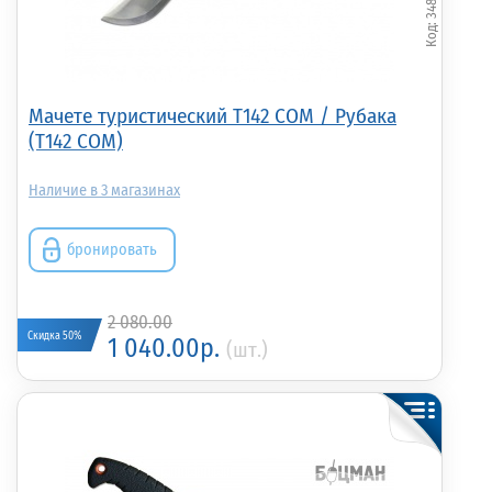
Мачете туристический T142 COM / Рубака
(T142 COM)
3
бронировать
2 080.00
Скидка 50%
1 040.00р.
(шт.)