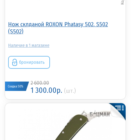
Нож склданой ROXON Phatasy 502, S502
(S502)
1
бронировать
2 600.00
Скидка 50%
1 300.00р.
(шт.)