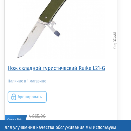
374461
Нож складной туристический Ruike L21-G
1
бронировать
4 865.00
Скидка 50%
2 432.50р.
(шт.)
Для улучшения качества обслуживания мы используем