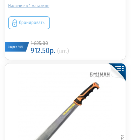
1
бронировать
1 825.00
Скидка 50%
912.50р.
(шт.)
348721