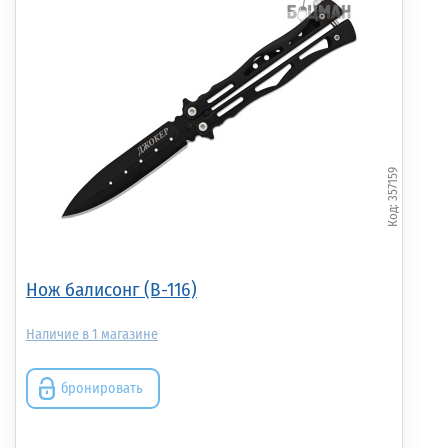
Нож Akara Stainless
Нож разделочный (H-
Нож автоматич
Steel Reiger Floating
121NBS)
(A-198)
26 см (KARF-26)
357159
665.00р.
(шт.)
4 060.00р.
(шт.)
1 270.00р.
(шт.)
Нож балисонг (B-116)
1
бронировать