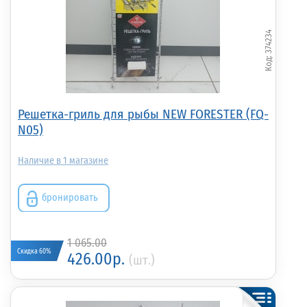
374234
Решетка-гриль для рыбы NEW FORESTER (FQ-
N05)
1
бронировать
1 065.00
Скидка 60%
426.00р.
(шт.)