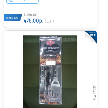
1 190.00
Скидка 60%
476.00р.
(шт.)
374225