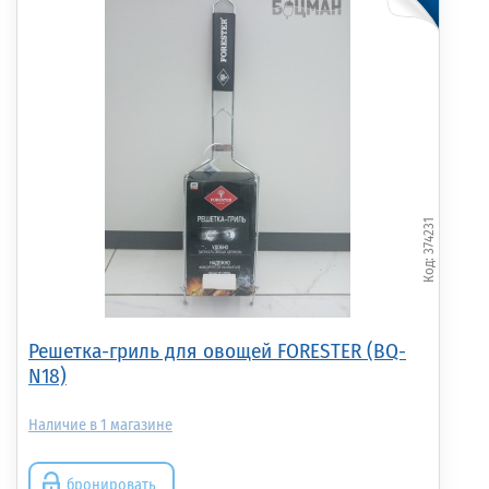
374231
Решетка-гриль для овощей FORESTER (BQ-
N18)
1
бронировать