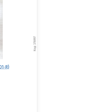
376997
01-R)