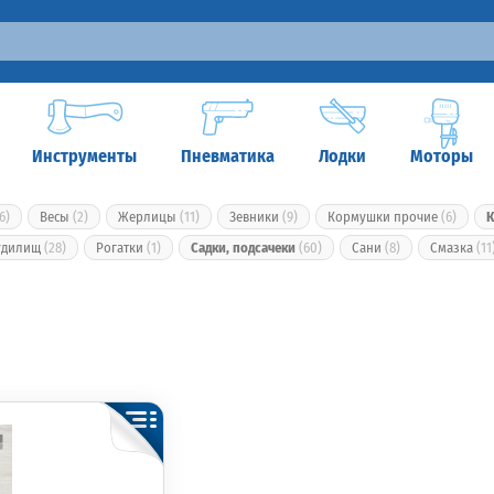
Инструменты
Пневматика
Лодки
Моторы
6)
Весы
(2)
Жерлицы
(11)
Зевники
(9)
Кормушки прочие
(6)
К
 удилищ
(28)
Рогатки
(1)
Садки, подсачеки
(60)
Сани
(8)
Смазка
(11