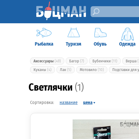
Рыбалка
Туризм
Обувь
Одежда
Аксессуары
(49)
Багор
(7)
Бубенчики
(11)
Верша
(
Куканы
(4)
Лак
(5)
Мотовило
(10)
Подставки для
Светлячки
(1)
название
цена